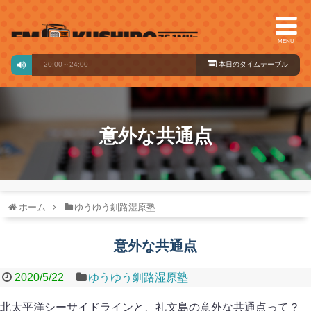
MENU
番組です
20:00～24:00
本日のタイ
ムテーブル
意外な共通点
ホーム
ゆうゆう釧路湿原塾
意外な共通点
2020/5/22
ゆうゆう釧路湿原塾
北太平洋シーサイドラインと、礼文島の意外な共通点って？