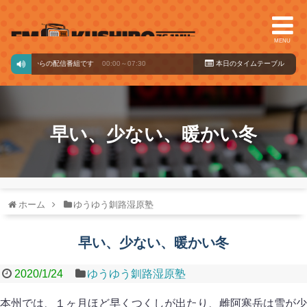
MENU
クバードからの配信番組です
00:00～07:30
本日のタイ
ムテーブル
早い、少ない、暖かい冬
ホーム
ゆうゆう釧路湿原塾
早い、少ない、暖かい冬
2020/1/24
ゆうゆう釧路湿原塾
本州では、１ヶ月ほど早くつくしが出たり、雌阿寒岳は雪が少