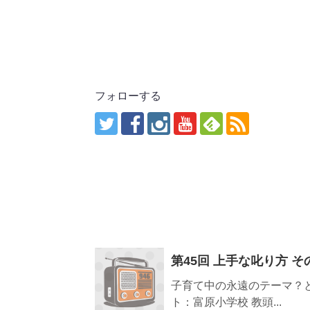
フォローする
第45回 上手な叱り方 そ
子育て中の永遠のテーマ？
ト：富原小学校 教頭...