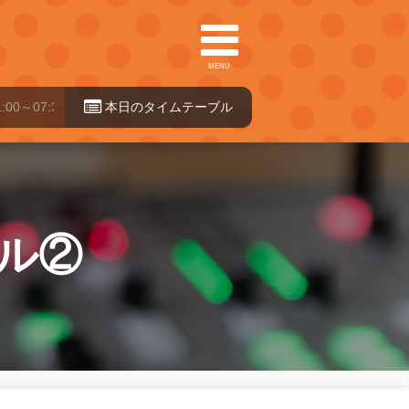
MENU
本日のタイ
ムテーブル
ャル②