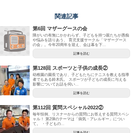
関連記事
第6回 マザーグースの会
障がいの有無にかかわらず、子どもを持つ親たちが愚痴
や悩みを語りあう、 育児支援サークル「マザーグース
の会」。今年20周年を迎え、会は幕を下...
記事を読む
第128回 スポーツと子供の成長②
幼稚園の園長であり、子どもたちにテニスを教える指導
者でもある鈴木氏。 スポーツが子どもの成長に与える
影響についてお話を伺い...
記事を読む
第112回 質問スペシャル2022②
毎年恒例、リスナーからの質問にお答えする質問スペシ
ャル！ 第2弾のテーマは「病気・アレルギー」につい
て。 ・子どもの...
記事を読む