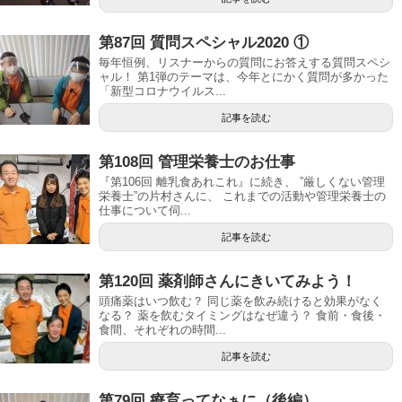
第87回 質問スペシャル2020 ①
毎年恒例、リスナーからの質問にお答えする質問スペシ
ャル！ 第1弾のテーマは、今年とにかく質問が多かった
「新型コロナウイルス...
記事を読む
第108回 管理栄養士のお仕事
『第106回 離乳食あれこれ』に続き、 ”厳しくない管理
栄養士”の片村さんに、 これまでの活動や管理栄養士の
仕事について伺...
記事を読む
第120回 薬剤師さんにきいてみよう！
頭痛薬はいつ飲む？ 同じ薬を飲み続けると効果がなく
なる？ 薬を飲むタイミングはなぜ違う？ 食前・食後・
食間、それぞれの時間...
記事を読む
第79回 療育ってなぁに（後編）