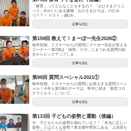
「療育」ってどんなことをするの？ 「おひさまクリニ
ック」向かいにある建物「おひさまひろば」のひみ
つ？？！ ゲスト：(株)キ...
記事を読む
第159回 教えて！まーぼー先生2026②
毎年恒例、リスナーからの質問にマーボー先生が答える
コーナー！第2弾は「病気・ケガ」にまつわる質問の続
きからピックアップしま...
記事を読む
第99回 質問スぺシャル2021①
毎年恒例、リスナーからの質問にお答えする質問スペシ
ャル！今年も第1弾のテーマは、昨年に続き「新型コロ
ナウイルス」について。...
記事を読む
第133回 子どもの姿勢と運動（後編）
今、子どもたちの姿勢が崩れている？！「本当に正しい
姿勢」とはどんな姿勢？東京都中野区にある「上高田ち