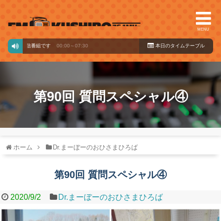
MENU
らの配信番組です
00:00～07:30
本日のタイ
ムテーブル
第90回 質問スペシャル④
ホーム
Dr.まーぼーのおひさまひろば
第90回 質問スペシャル④
2020/9/2
Dr.まーぼーのおひさまひろば