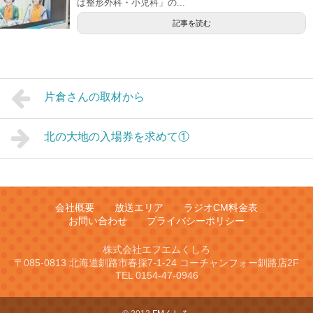
ば整形外科・小児科」の...
記事を読む
片倉さんの取材から
北の大地の入場券を求めて①
会社概要
放送エリア
ラジオCM料金表
お問い合わせ
プライバシーポリシー
株式会社エフエムくしろ
〒085-0813 北海道釧路市春採7-1-24 コーチャンフォー釧路店2F
TEL 0154-47-0946