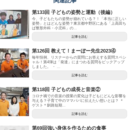
関連記事
第133回 子どもの姿勢と運動（後編）
今、子どもたちの姿勢が崩れている？！「本当に正しい
姿勢」とはどんな姿勢？東京都中野区にある「上高田ち
ば整形外科・小児科」の...
記事を読む
第126回 教えて！まーぼー先生2023④
毎年恒例、リスナーからの質問にお答えする質問スペシ
ャル！第4弾は「発達」にまつわる質問をピックアップ
しました。 ・ ...
記事を読む
第118回 子どもの成長と音楽②
コロナ禍での音楽の授業の変化は子どもにどんな影響を
与える？子育て中のママパパに伝えたい想いとは？ ＊
ゲスト＊釧路短期...
記事を読む
第69回強い身体を作るための食事