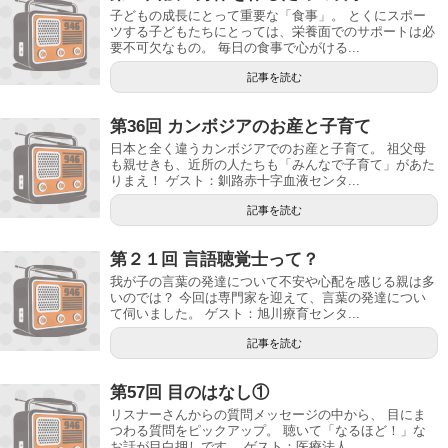
子どもの成長にとって重要な「食事」。 とくにスポー
ツする子どもたちにとっては、栄養面でのサポートは必
要不可欠なもの。 毎日の食事で心がける...
記事を読む
第36回 カンボジアのお産と子育て
日本と全く違うカンボジアでのお産と子育て。 祖父母
も親せきも、近所の人たちも「みんなで子育て」があた
りまえ！ ゲスト：釧路赤十字血液センタ...
記事を読む
第２１回 言語聴覚士って？
我が子の言葉の発達について不安や心配を感じる親は多
いのでは？ 今回は専門家を迎えて、言葉の発達につい
て伺いました。 ゲスト：旭川療育センタ...
記事を読む
第57回 目のはなし①
リスナーさんからの質問メッセージの中から、 目にま
つわる質問をピックアップ。 聴いて「なるほど！」な
お話が目白押しです。 ゲスト：医療法人...