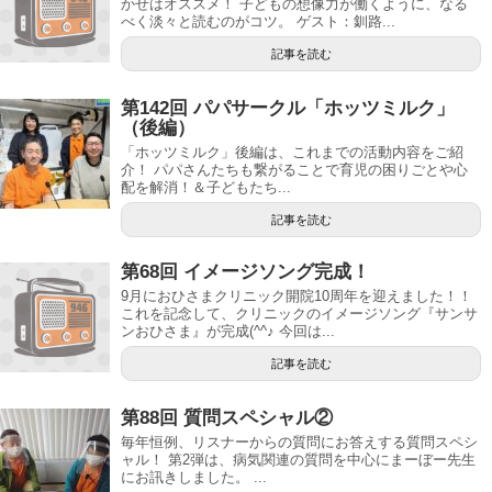
かせはオススメ！ 子どもの想像力が働くように、なる
べく淡々と読むのがコツ。 ゲスト：釧路...
記事を読む
第142回 パパサークル「ホッツミルク」
（後編）
「ホッツミルク」後編は、これまでの活動内容をご紹
介！ パパさんたちも繋がることで育児の困りごとや心
配を解消！＆子どもたち...
記事を読む
第68回 イメージソング完成！
9月におひさまクリニック開院10周年を迎えました！！
これを記念して、クリニックのイメージソング『サンサ
ンおひさま』が完成(^^♪ 今回は...
記事を読む
第88回 質問スペシャル②
毎年恒例、リスナーからの質問にお答えする質問スペシ
ャル！ 第2弾は、病気関連の質問を中心にまーぼー先生
にお訊きしました。 ...