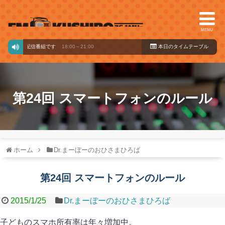
MENU
ドからの配信番組です
18:00～21:00
本日のタイ
ムテーブル
第24回 スマートフォンのルール
ホーム
Dr.まーぼーのおひさまひろば
第24回 スマートフォンのルール
2015/1/25
Dr.まーぼーのおひさまひろば
子どものスマホ所有率は年々増加中。