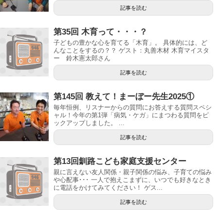
記事を読む
第35回 木育って・・・？
子どもの豊かな心を育てる「木育」。 具体的には、ど
んなことをするの？？ ゲスト：丸善木材 木育マイスタ
ー 鈴木憲太郎さん
記事を読む
第145回 教えて！まーぼー先生2025①
毎年恒例、リスナーからの質問にお答えする質問スペシ
ャル！今年の第1弾「病気・ケガ」にまつわる質問をピ
ックアップしました。 ...
記事を読む
第13回釧路こども家庭支援センター
親に言えない友人関係・親子関係の悩み、子育ての悩み
や心配事･･･ 一人で抱えこまずに、いつでも好きなとき
に電話をかけてみてください！ ゲス...
記事を読む