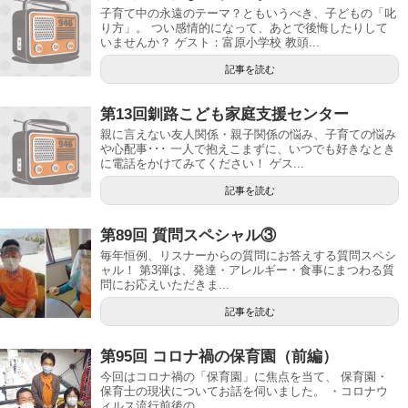
子育て中の永遠のテーマ？ともいうべき、子どもの「叱
り方」。 つい感情的になって、あとで後悔したりして
いませんか？ ゲスト：富原小学校 教頭...
記事を読む
第13回釧路こども家庭支援センター
親に言えない友人関係・親子関係の悩み、子育ての悩み
や心配事･･･ 一人で抱えこまずに、いつでも好きなとき
に電話をかけてみてください！ ゲス...
記事を読む
第89回 質問スペシャル③
毎年恒例、リスナーからの質問にお答えする質問スペシ
ャル！ 第3弾は、発達・アレルギー・食事にまつわる質
問にお応えいただきま...
記事を読む
第95回 コロナ禍の保育園（前編）
今回はコロナ禍の「保育園」に焦点を当て、 保育園・
保育士の現状についてお話を伺いました。 ・コロナウ
ィルス流行前後の...