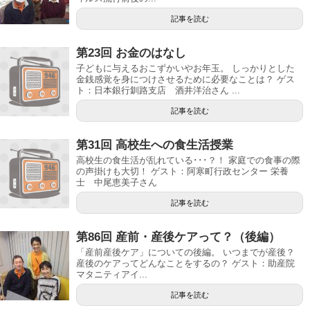
記事を読む
第23回 お金のはなし
子どもに与えるおこずかいやお年玉。 しっかりとした
金銭感覚を身につけさせるために必要なことは？ ゲス
ト：日本銀行釧路支店 酒井洋治さん ...
記事を読む
第31回 高校生への食生活授業
高校生の食生活が乱れている･･･？！ 家庭での食事の際
の声掛けも大切！ ゲスト：阿寒町行政センター 栄養
士 中尾恵美子さん
記事を読む
第86回 産前・産後ケアって？（後編）
「産前産後ケア」についての後編。 いつまでが産後？
産後のケアってどんなことをするの？ ゲスト：助産院
マタニティアイ...
記事を読む