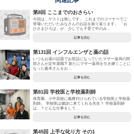
第8回 ここまでのおさらい
今回は、ゲストは無しです。 これまでのコーナーでご
登場いただいたみなさんのお話を振り返ります。 「お
ひさまひろば」が、少しでも子育て中のみ...
記事を読む
第131回 インフルエンザと薬の話
いつもお薬の話題でお世話になっていたマザー薬局の阿
部さんが定年退職?! 新たにマザー薬局を引き継ぐことに
なった森本さんをお...
記事を読む
第81回 学校医と学校薬剤師
保育園、小中高校に義務付けられている学校医と学校薬
剤師。 学校医は健診に来てくれる先生？ 学校薬剤師
は…？どんな仕事をして...
記事を読む
第45回 上手な叱り方 その1