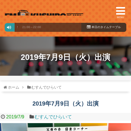
MENU
」北海道！
21:00～22:00
本日のタイ
ムテーブル
2019年7月9日（火）出演
ホーム
むすんでひらいて
2019年7月9日（火）出演
2019/7/9
むすんでひらいて