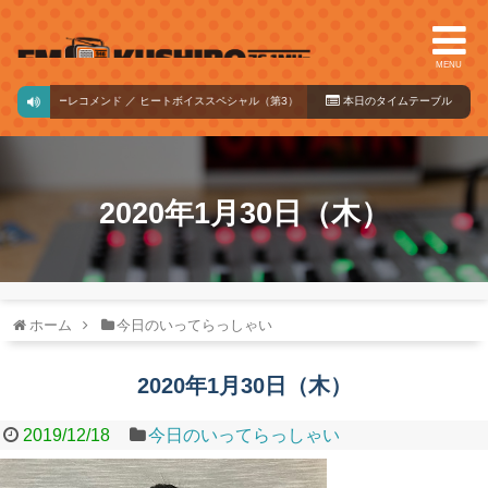
MENU
ィクリーレコメンド ／ ヒートボイススペシャル（第3） ／ 木原健太郎音森Radio（第4）
本日のタイ
ムテーブル
14:00
2020年1月30日（木）
ホーム
今日のいってらっしゃい
2020年1月30日（木）
2019/12/18
今日のいってらっしゃい