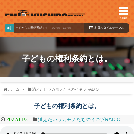
MENU
ジックバードからの配信番組です
00:00～10:00
本日のタイ
ムテーブル
子どもの権利条約とは。
ホーム
消えたいワカモノたちのイキヅRADIO
子どもの権利条約とは。
2022/11/3
消えたいワカモノたちのイキヅRADIO