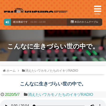
MENU
ードからの配信番組です
01:00～10:00
本日のタイ
ムテーブル
こんなに生きづらい世の中で。
ホーム
消えたいワカモノたちのイキヅRADIO
こんなに生きづらい世の中で。
2020/5/7
消えたいワカモノたちのイキヅRADIO