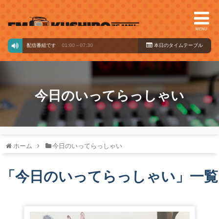
MENU
らの配信番組です
01:00～07:30
本日のタイ
ムテーブル
今日のいってらっしゃい
ホーム
今日のいってらっしゃい
「
今日のいってらっしゃい
」
一覧