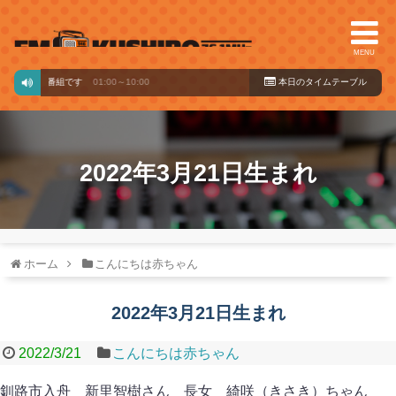
MENU
らの配信番組です
01:00～10:00
本日のタイ
ムテーブル
2022年3月21日生まれ
ホーム
こんにちは赤ちゃん
2022年3月21日生まれ
2022/3/21
こんにちは赤ちゃん
釧路市入舟 新里智樹さん 長女 綺咲（きさき）ちゃん