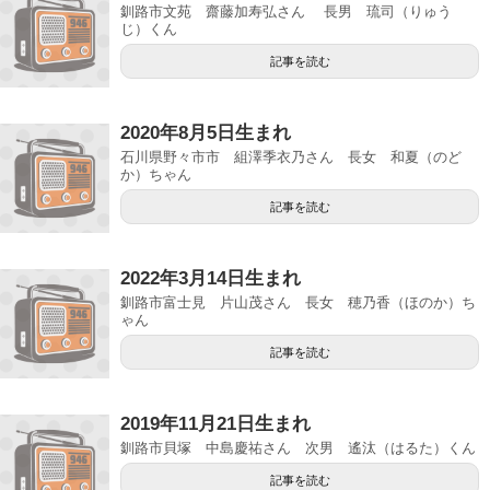
釧路市文苑 齋藤加寿弘さん 長男 琉司（りゅう
じ）くん
記事を読む
2020年8月5日生まれ
石川県野々市市 組澤季衣乃さん 長女 和夏（のど
か）ちゃん
記事を読む
2022年3月14日生まれ
釧路市富士見 片山茂さん 長女 穂乃香（ほのか）ち
ゃん
記事を読む
2019年11月21日生まれ
釧路市貝塚 中島慶祐さん 次男 遙汰（はるた）くん
記事を読む