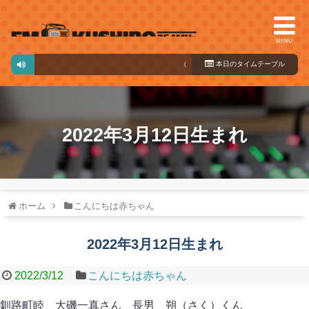
MENU
（再）close to You〈Dr.編〉
本日のタイ
ムテーブル
19:30～20:0
2022年3月12日生まれ
ホーム
こんにちは赤ちゃん
2022年3月12日生まれ
2022/3/12
こんにちは赤ちゃん
釧路町睦 大磯一真さん 長男 朔（さく）くん