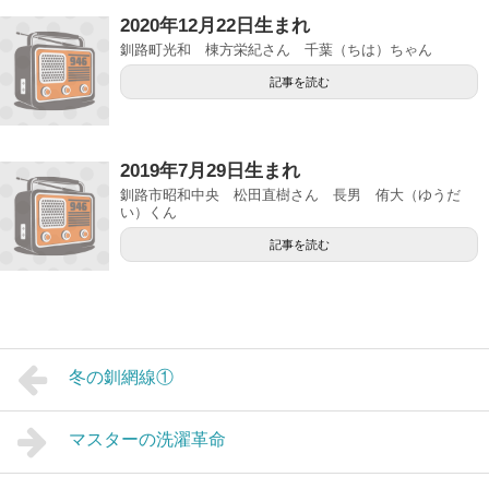
2020年12月22日生まれ
釧路町光和 棟方栄紀さん 千葉（ちは）ちゃん
記事を読む
2019年7月29日生まれ
釧路市昭和中央 松田直樹さん 長男 侑大（ゆうだ
い）くん
記事を読む
冬の釧網線①
マスターの洗濯革命