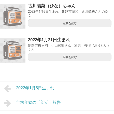
古川陽菜（ひな）ちゃん
2022年4月6日生まれ 釧路市昭和 古川奨梧さんの次
女
記事を読む
2022年1月31日生まれ
釧路市桜ヶ岡 小山智郁さん 次男 櫻惺（おうせい）
くん
記事を読む
2022年1月5日生まれ
年末年始の「部活」報告