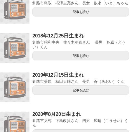
釧路市鳥取 椛澤圭亮さん 長女 依永（いと）ちゃん
記事を読む
2018年12月25日生まれ
釧路市昭和中央 佐々木孝泰さん 長男 冬威（とう
い）くん
記事を読む
2019年12月15日生まれ
釧路市美原 秋田大輔さん 長男 蒼（あおい）くん
記事を読む
2020年8月20日生まれ
釧路市文苑 下鳥政貴さん 四男 広晴（こうせい）く
ん