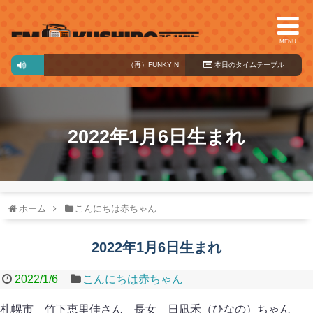
MENU
（再）FUNKY NOW
17:00～18:00
本日のタイ
ムテーブル
2022年1月6日生まれ
ホーム
こんにちは赤ちゃん
2022年1月6日生まれ
2022/1/6
こんにちは赤ちゃん
札幌市 竹下恵里佳さん 長女 日凪禾（ひなの）ちゃん