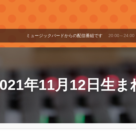
ミュージックバードからの配信番組です
20:00～24:00
2021年11月12日生ま