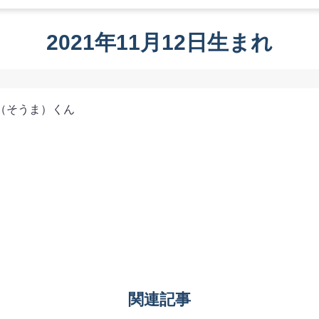
2021年11月12日生まれ
（そうま）くん
関連記事