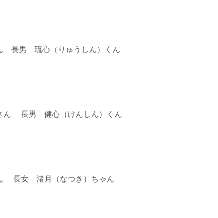
ん 長男 琉心（りゅうしん）くん
さん 長男 健心（けんしん）くん
ん 長女 渚月（なつき）ちゃん