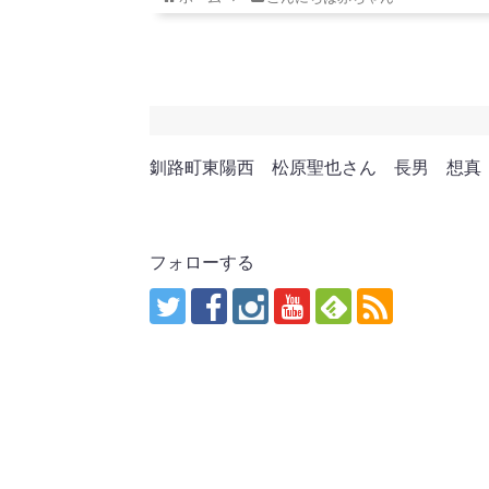
釧路町東陽西 松原聖也さん 長男 想真
フォローする