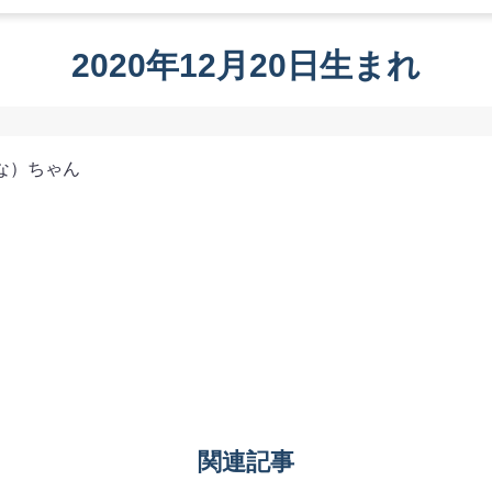
2020年12月20日生まれ
な）ちゃん
関連記事