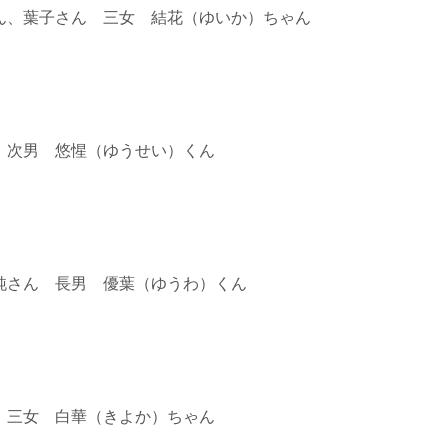
ん、葉子さん 三女 結花（ゆいか）ちゃん
 次男 悠惺（ゆうせい）くん
純さん 長男 優葉（ゆうわ）くん
 三女 白華（きよか）ちゃん