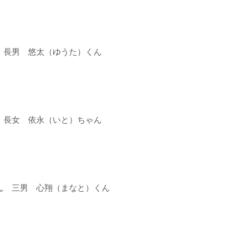
 長男 悠太（ゆうた）くん
 長女 依永（いと）ちゃん
ん 三男 心翔（まなと）くん