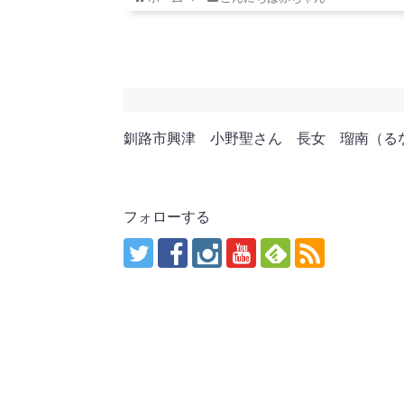
釧路市興津 小野聖さん 長女 瑠南（る
フォローする