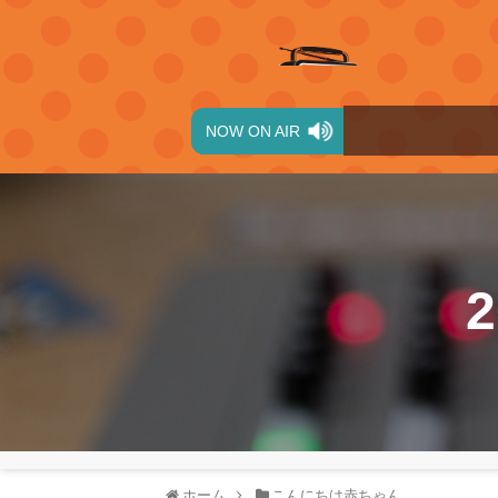
NOW ON AIR
ホーム
こんにちは赤ちゃん