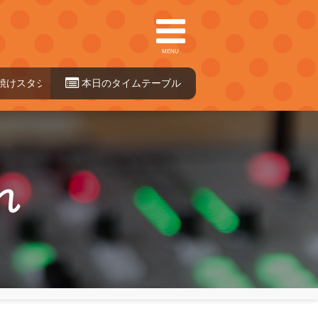
MENU
タジオからこんにちは（第1）
本日のタイ
ムテーブル
10:00～14:00
れ