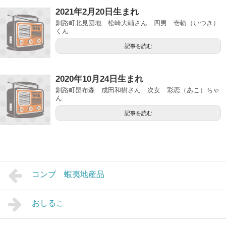
2021年2月20日生まれ
釧路町北見団地 松崎大輔さん 四男 壱軌（いつき）
くん
記事を読む
2020年10月24日生まれ
釧路町昆布森 成田和樹さん 次女 彩恋（あこ）ちゃ
ん
記事を読む
コンブ 蝦夷地産品
おしるこ