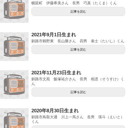
幌延町 伊藤希美さん 長男 巧真（たくま）くん
記事を読む
2021年9月1日生まれ
釧路市鶴野東 長山勝さん 四男 泰士（たいし）くん
記事を読む
2021年11月23日生まれ
釧路市文苑 飯塚祐介さん 長男 相丞（そうすけ）く
ん
記事を読む
2020年8月30日生まれ
釧路市鳥取大通 川上一馬さん 長男 瑛斗（えいと）
くん