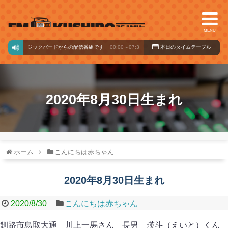
MENU
ミュージックバードからの配信番組です
00:00～07:30
本日のタイ
ムテーブル
2020年8月30日生まれ
ホーム
こんにちは赤ちゃん
2020年8月30日生まれ
2020/8/30
こんにちは赤ちゃん
釧路市鳥取大通 川上一馬さん 長男 瑛斗（えいと）くん