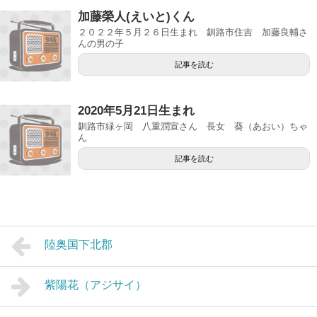
加藤榮人(えいと)くん
２０２２年５月２６日生まれ 釧路市住吉 加藤良輔さ
んの男の子
記事を読む
2020年5月21日生まれ
釧路市緑ヶ岡 八重潤宣さん 長女 葵（あおい）ちゃ
ん
記事を読む
陸奥国下北郡
紫陽花（アジサイ）