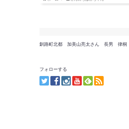
釧路町北都 加美山亮太さん 長男 律桐
フォローする