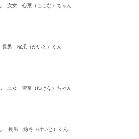
ん 次女 心菜（ここな）ちゃん
 長男 櫂采（かいと）くん
ん 三女 雪奈（ゆきな）ちゃん
ん 長男 鯨冬（けいと）くん