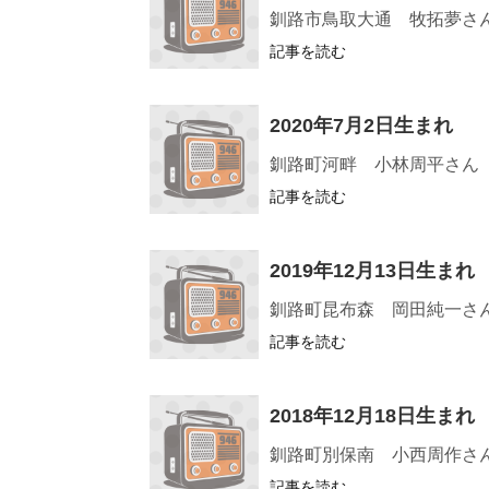
釧路市鳥取大通 牧拓夢さ
記事を読む
2020年7月2日生まれ
釧路町河畔 小林周平さん
記事を読む
2019年12月13日生まれ
釧路町昆布森 岡田純一さ
記事を読む
2018年12月18日生まれ
釧路町別保南 小西周作さ
記事を読む