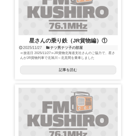
星さんの乗り鉄（JR貨物編）①
2025/11/27
テツ男テツ子の部屋
≪放送日 2025/11/27≫JR貨物北海道支社さんのご協力で、星さ
んがJR貨物列車で北旭川～北見間を乗車しました
記事を読む