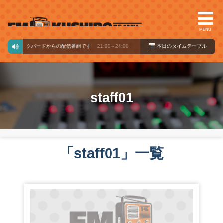
MENU
ージックバードからの配信番組です
21:00～24:00
本日のタイ
ムテーブル
staff01
「
staff01
」
一覧