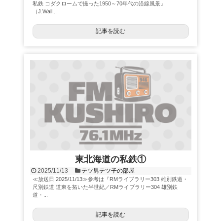
私鉄 コダクロームで撮った1950～70年代の沿線風景』
（J.Wall...
記事を読む
東北海道の私鉄①
2025/11/13
テツ男テツ子の部屋
≪放送日 2025/11/13≫参考は『RMライブラリー303 雄別鉄道・
尺別鉄道 道東を拓いた半世紀／RMライブラリー304 雄別鉄
道・...
記事を読む