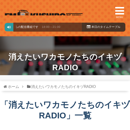
MENU
ードからの配信番組です
18:00～21:00
本日のタイ
ムテーブル
消えたいワカモノたちのイキヅ
RADIO
ホーム
消えたいワカモノたちのイキヅRADIO
「
消えたいワカモノたちのイキヅ
RADIO
」
一覧