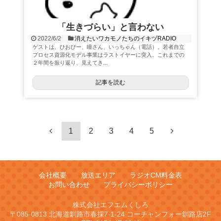
「生きづらい」と言わない
2022/6/2
消えたいワカモノたちのイキヅRADIO
ゲストは、ひおぴー、瞳さん、いっちゃん（電話）。若者自立
プロセス資源化モデル事業はラストイヤーに突入。これまでの
２年間を振り返り、見えてき...
記事を読む
1
2
3
4
5
会社概要
放送エリア
ラジオCM料金表
お問い合わせ
プライバシーポリシー
株式会社エフエムくしろ
〒085-0813 北海道釧路市春採7-1-24 コーチャンフォー釧路店2F