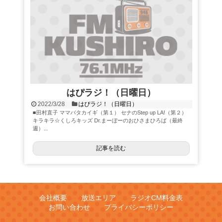
はぴラジ！（日曜日）
2022/3/28
はぴラジ！（日曜日）
■田村直子 ママバタカイギ（第１） セナのStep up LA!（第２）
キラキラ☆くしろキッズ Dr.まーぼーのおひさまひろば（最終
週）...
記事を読む
会社概要
放送エリア
ラジオCM料金表
お問い合わせ
プライバシーポリシー