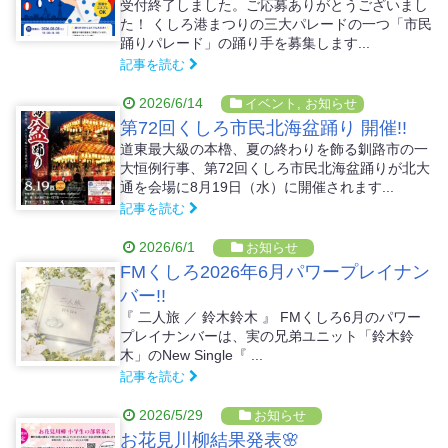
受付終了しました。ご応募ありがとうございまし
た！ くしろ港まつりの三大パレードの一つ「市民
踊りパレード」の踊り手を募集します...
記事を読む
2026/6/14
イベント
,
お知らせ
第72回くしろ市民北海盆踊り 開催!!
道東最大級の本櫓、夏の終わりを飾る釧路市の一
大恒例行事、第72回くしろ市民北海盆踊りが北大
通を会場に8月19日（水）に開催されます...
記事を読む
2026/6/1
お知らせ
FMくしろ2026年6月パワープレイナン
バー!!
『 二人旅 ／ 鈴木鈴木 』 FMくしろ6月のパワー
プレイナンバーは、実の兄弟ユニット「鈴木鈴
木」のNew Single『 ...
記事を読む
2026/5/29
お知らせ
お花見川柳結果発表🌸