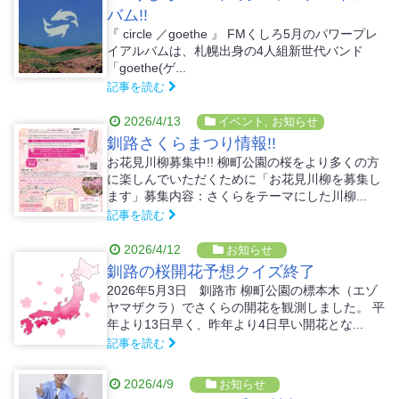
バム!!
『 circle ／goethe 』 FMくしろ5月のパワープレ
イアルバムは、札幌出身の4人組新世代バンド
「goethe(ゲ...
記事を読む
2026/4/13
イベント
,
お知らせ
釧路さくらまつり情報!!
お花見川柳募集中!! 柳町公園の桜をより多くの方
に楽しんでいただくために「お花見川柳を募集し
ます」募集内容：さくらをテーマにした川柳...
記事を読む
2026/4/12
お知らせ
釧路の桜開花予想クイズ終了
2026年5月3日 釧路市 柳町公園の標本木（エゾ
ヤマザクラ）でさくらの開花を観測しました。 平
年より13日早く、昨年より4日早い開花とな...
記事を読む
2026/4/9
お知らせ