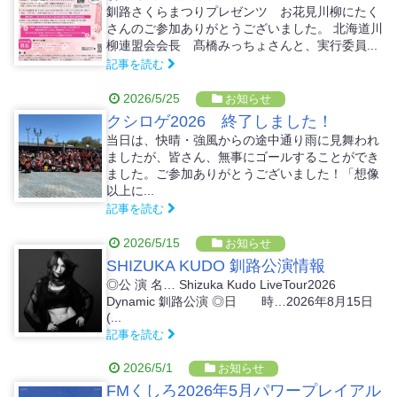
釧路さくらまつりプレゼンツ お花見川柳にたく
さんのご参加ありがとうございました。 北海道川
柳連盟会会長 髙橋みっちょさんと、実行委員...
記事を読む
2026/5/25
お知らせ
クシロゲ2026 終了しました！
当日は、快晴・強風からの途中通り雨に見舞われ
ましたが、皆さん、無事にゴールすることができ
ました。ご参加ありがとうございました！「想像
以上に...
記事を読む
2026/5/15
お知らせ
SHIZUKA KUDO 釧路公演情報
◎公 演 名… Shizuka Kudo LiveTour2026
Dynamic 釧路公演 ◎日 時…2026年8月15日
(...
記事を読む
2026/5/1
お知らせ
FMくしろ2026年5月パワープレイアル