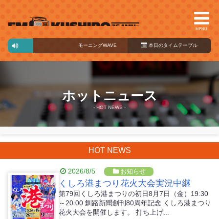
MENU
モーニングWAVE
07:30～11:00
本日のタイ
ムテーブル
ホットニュース
- HOT NEWS -
HOT NEWS
2026/8/5
お知らせ
くしろ港まつり花火大会実況中継
第79回くしろ港まつりの初日8月7日（金）19:30
～20:00 釧路新聞創刊80周年記念 くしろ港まつり
花火大会を開催します。 打ち上げ...