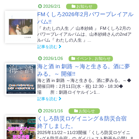
2026/2/1
お知らせ
FMくしろ2026年2月パワープレイアル
バム!!
『 わたしの人生 ／ 山本紗綺 』 FMくしろ2月の
パワープレイアルバムは、山本紗綺さんの2ndア
ルバム『 わたしの人生 』...
記事を読む
2026/1/26
イベント
,
お知らせ
海と酒 in 釧路 ～海と生きる。酒に夢
みる。～ 開催!!
海と酒 in 釧路 ～海と生きる。酒に夢みる。～◆
開催日時：2月11日(水・祝) 12:30 - 18:30◆
場 所：釧路ロイヤルイン1...
記事を読む
2026/1/16
お知らせ
くしろ防災ロゲイニング＆防災合宿
終了しました。
2025年11/22～11/23開催「くしろ防災ロゲイニ
ング＆防災合宿」の ダイジェスト動画を公開しま