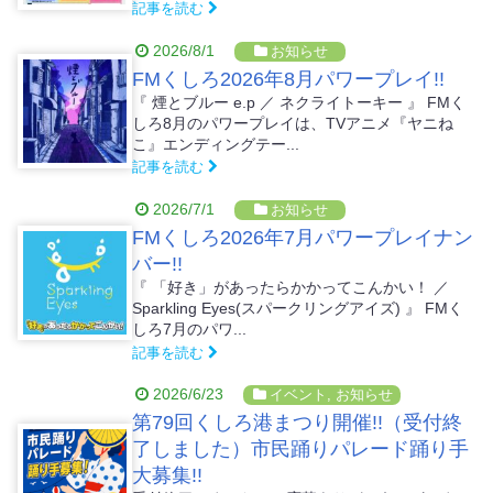
記事を読む
2026/8/1
お知らせ
FMくしろ2026年8月パワープレイ!!
『 煙とブルー e.p ／ ネクライトーキー 』 FMく
しろ8月のパワープレイは、TVアニメ『ヤニね
こ』エンディングテー...
記事を読む
2026/7/1
お知らせ
FMくしろ2026年7月パワープレイナン
バー!!
『 「好き」があったらかかってこんかい！ ／
Sparkling Eyes(スパークリングアイズ) 』 FMく
しろ7月のパワ...
記事を読む
2026/6/23
イベント
,
お知らせ
第79回くしろ港まつり開催!!（受付終
了しました）市民踊りパレード踊り手
大募集!!