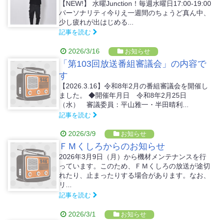
【NEW!】 水曜Junction！毎週水曜日17:00-19:00
パーソナリティ今りえ一週間のちょうど真ん中、
少し疲れが出はじめる...
記事を読む
2026/3/16
お知らせ
「第103回放送番組審議会」の内容で
す
【2026.3.16】令和8年2月の番組審議会を開催し
ました。 ◆開催年月日 令和8年2月25日
（水） 審議委員：平山雅一・半田晴利...
記事を読む
2026/3/9
お知らせ
ＦＭくしろからのお知らせ
2026年3月9日（月）から機材メンテナンスを行
っています。このため、ＦＭくしろの放送が途切
れたり、止まったりする場合があります。なお、
リ...
記事を読む
2026/3/1
お知らせ