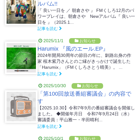
ルバム!!
『 良い一日を ／ 朝倉さや 』 FMくしろ12月のパ
ワープレイは、朝倉さや Newアルバム『 良い一
日を 』（2025.1...
記事を読む
2025/11/1
お知らせ
Harumix 『風のエール.EP』
2024年開局30周年の節目の年に、釧路出身の作
家 桜木紫乃さんとのご縁がきっかけで誕生した
「Harumix」（FMくしろさとう晴美）。 ...
記事を読む
2025/10/30
お知らせ
「第100回放送番組審議会」の内容で
す
【2025.10.30】令和7年9月の番組審議会を開催し
ました。 ◆開催年月日 令和7年9月24日（水）
審議委員：平山雅一・半田晴利...
記事を読む
2025/10/1
お知らせ